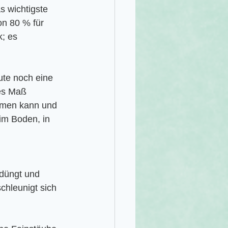
 wichtigste 
n 80 % für 
; es 
ute noch eine 
es Maß 
hmen kann und 
im Boden, in 
rdüngt und 
chleunigt sich 