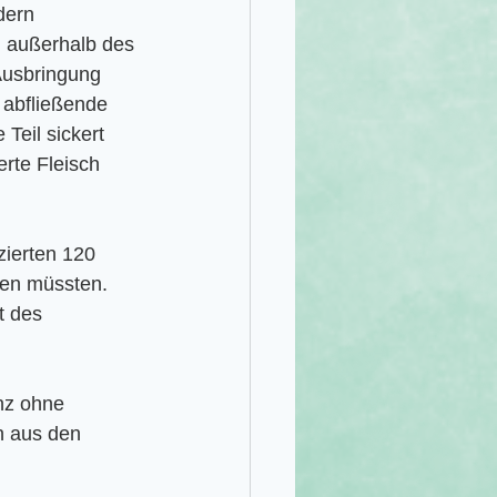
dern 
n außerhalb des 
Ausbringung 
e abfließende 
Teil sickert 
rte Fleisch 
zierten 120 
en müssten. 
t des 
nz ohne 
n aus den 