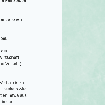
he Feinstäube 
entrationen 
 bei.
 der 
irtschaft
nd Verkehr).
Verhältnis zu 
n. Deshalb wird 
tiert, etwa aus 
 in den 