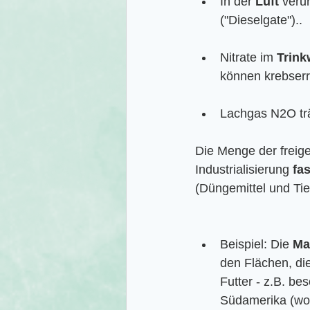
In der 
Luft
 veru
("Dieselgate")..
Nitrate im 
Trink
können krebserr
Lachgas N2O tr
Die Menge der freige
Industrialisierung 
fa
(Düngemittel und Tie
Beispiel: Die 
Ma
den Flächen, die
Futter - z.B. be
Südamerika (wo d