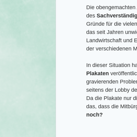
Die obengemachten 
des 
Sachverständig
Gründe für die viele
das seit Jahren unwi
Landwirtschaft und 
der verschiedenen Min
In dieser Situation h
Plakaten
 veröffentl
gravierenden Proble
seitens der Lobby de
Da die Plakate nur d
das, dass die Mitbür
noch?