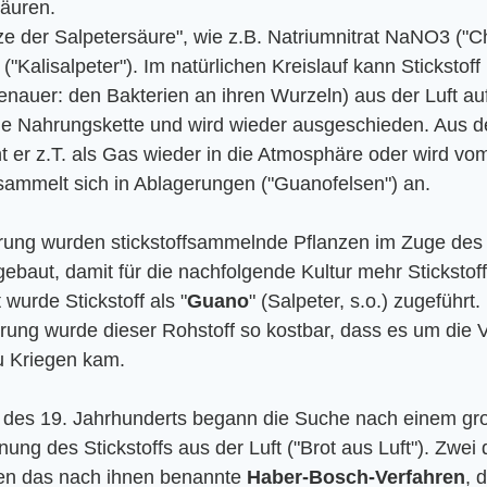
äuren.
lze der Salpetersäure", wie z.B. Natriumnitrat NaNO3 ("Ch
("Kalisalpeter"). Im natürlichen Kreislauf kann Stickstoff
enauer: den Bakterien an ihren Wurzeln) aus der Luft 
die Nahrungskette und wird wieder ausgeschieden. Aus d
 er z.T. als Gas wieder in die Atmosphäre oder wird vo
mmelt sich in Ablagerungen ("Guanofelsen") an.
ierung wurden stickstoffsammelnde Pflanzen im Zuge des
gebaut, damit für die nachfolgende Kultur mehr Stickstof
wurde Stickstoff als "
Guano
" (Salpeter, s.o.) zugeführt.
ng wurde dieser Rohstoff so kostbar, dass es um die V
u Kriegen kam.
te des 19. Jahrhunderts begann die Suche nach einem gr
ung des Stickstoffs aus der Luft ("Brot aus Luft"). Zwei
en das nach ihnen benannte 
Haber-Bosch-Verfahren
, 