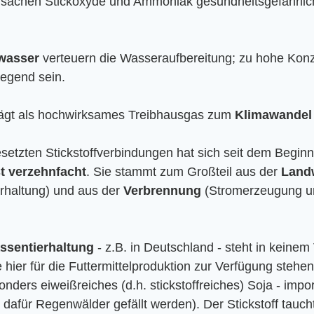
rsachen Stickoxyde und Ammoniak gesundheitsgefährlic
wasser
 verteuern die Wasseraufbereitung; zu hohe Konz
egend sein.
ägt als hochwirksames Treibhausgas zum 
Klimawandel
setzten Stickstoffverbindungen hat sich seit dem Beginn
st verzehnfacht
. Sie stammt zum Großteil aus der 
Landw
rhaltung) und aus der 
Verbrennung
 (Stromerzeugung u
ssentierhaltung
 - z.B. in Deutschland - steht in keinem 
 hier für die Futtermittelproduktion zur Verfügung stehe
sonders eiweißreiches (d.h. stickstoffreiches) Soja - impor
afür Regenwälder gefällt werden). Der Stickstoff taucht