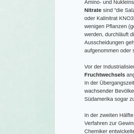
Amino- und Nukleins
Nitrate
 sind "die Sa
oder Kalinitrat KNO3 
wenigen Pflanzen (g
werden, durchläuft 
Ausscheidungen geht
aufgenommen oder sa
Vor der Industrialis
Fruchtwechsels
 an
In der Übergangszeit 
wachsender Bevölkeru
Südamerika sogar z
In der zweiten Hälf
Verfahren zur Gewinn
Chemiker entwickelt