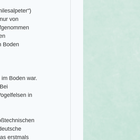
ilesalpeter") 
 nur von 
aufgenommen 
en 
m Boden 
 
f im Boden war. 
 Bei 
ogelfelsen in 
oßtechnischen 
 deutsche 
das erstmals 