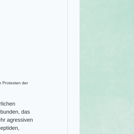
n Protesten der 
rlichen 
bunden, das 
ehr agressiven 
eptiden, 