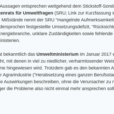
Aussagen entsprechen weitgehend dem Stickstoff-Sond
enrats für Umweltfragen
 (SRU; Link zur Kurzfassung s.
n Mißstände nennt der SRU "mangelnde Aufmerksamkeit" d
dersprochen festgestellte Umsetzungsdefizit, "Rücksich
Energiebranche, unklare Zuständigkeiten sowie fehlende
isterien.   
at bekanntlich das 
Umweltministerium
 im Januar 2017 
icht, mit denen in viel zu niedlicher, verharmlosender Weis
me hingewiesen wird. Trotzdem gab es den bekannten Au
r Agrarindustrie ("Herabsetzung eines ganzen Berufssta
ie Auswirkungen beschreiben, ohne die Verursacher zu 
ger die Probleme also nicht einmal mehr ansprechen soll