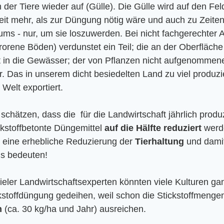
er Tiere wieder auf (Gülle). Die Gülle wird auf den Fel
eit mehr, als zur Düngung nötig wäre und auch zu Zeite
ms - nur, um sie loszuwerden. Bei nicht fachgerechter 
gefrorene Böden) verdunstet ein Teil; die an der Oberfläch
t in die Gewässer; der von Pflanzen nicht aufgenommene 
 Das in unserem dicht besiedelten Land zu viel produzie
 Welt exportiert.
schätzen, dass die  für die Landwirtschaft jährlich produ
kstoffbetonte Düngemittel 
auf die Hälfte reduziert
 werd
eine erhebliche Reduzierung der 
Tierhaltung
 und dami
m
s bedeuten!
eler Landwirtschaftsexperten könnten viele Kulturen ga
ckstoffdüngung gedeihen, weil schon die Stickstoffmenge
n
 (ca. 30 kg/ha und Jahr) ausreichen. 