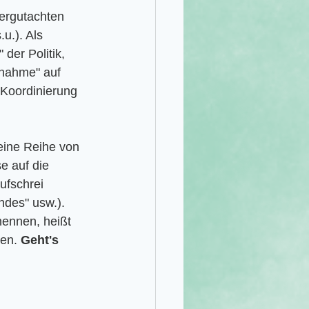
ergutachten 
u.). Als 
er Politik, 
tnahme" auf 
 Koordinierung 
eine Reihe von 
e auf die 
fschrei 
ndes" usw.). 
nennen, heißt 
en. 
Geht's 