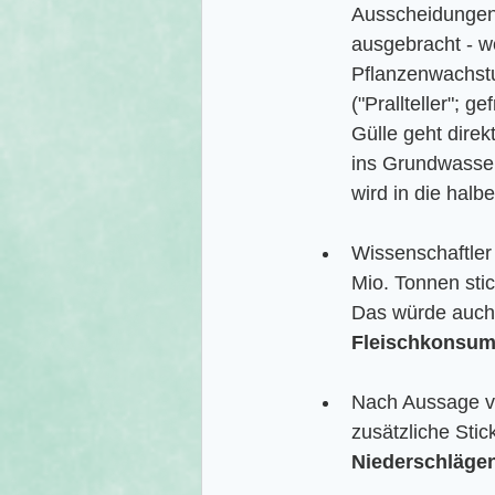
Ausscheidungen d
ausgebracht - w
Pflanzenwachstu
("Prallteller"; 
Gülle geht direk
ins Grundwasser.
wird in die halbe
Wissenschaftler 
Mio. Tonnen stic
Das würde auch 
Fleischkonsu
Nach Aussage vi
zusätzliche Sti
Niederschläge