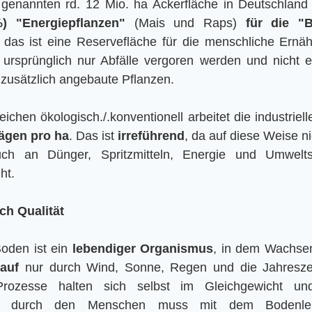
genannten rd. 12 Mio. ha Ackerfläche in Deutschland 
) "Energiepflanzen" 
(Mais und Raps)
 für die "B
das ist eine Reservefläche für die menschliche Ernähr
 ursprünglich nur Abfälle vergoren werden und nicht e
zusätzlich angebaute Pflanzen.
eichen ökologisch./.konventionell arbeitet die industriell
rägen pro ha
. Das ist 
irreführend
, da auf diese Weise ni
ch an Dünger, Spritzmitteln, Energie und Umwelts
ht.
ch Qualität
oden ist ein 
lebendiger Organismus
, in dem Wachse
lauf
 nur durch Wind, Sonne, Regen und die Jahreszeit
rozesse halten sich selbst im Gleichgewicht un
ung durch den Menschen muss mit dem Bodenle