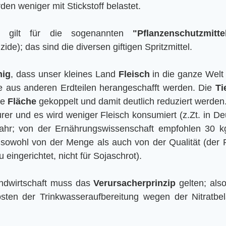
en weniger mit Stickstoff belastet.
s gilt für die sogenannten
 "Pflanzenschutzmitte
ide); das sind die diversen giftigen Spritzmittel.
nig
, dass unser kleines Land 
Fleisch
 in die ganze Welt
die aus anderen Erdteilen herangeschafft werden. Die 
Ti
e 
Fläche
 gekoppelt und damit deutlich reduziert werden.
rer und es wird weniger Fleisch konsumiert (z.Zt. in De
ahr; von der Ernährungswissenschaft empfohlen 30 kg
 sowohl von der Menge als auch von der Qualität (der 
 eingerichtet, nicht für Sojaschrot).
ndwirtschaft muss das 
Verursacherprinzip
 gelten; als
sten der Trinkwasseraufbereitung wegen der Nitratbel