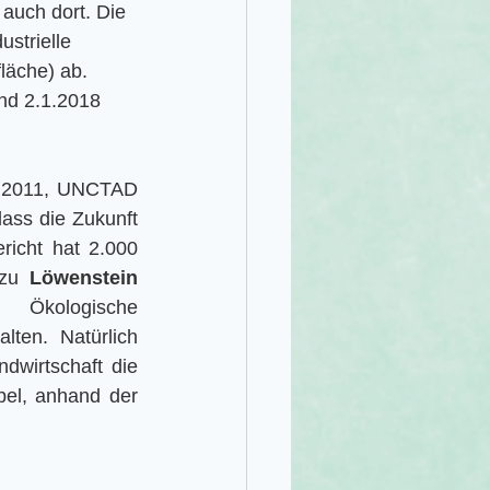
auch dort. Die 
strielle 
läche) ab. 
nd 2.1.2018 
 2011, UNCTAD 
ss die Zukunft 
richt hat 2.000 
 zu 
Löwenstein
Ökologische 
ten. Natürlich 
dwirtschaft die 
el, anhand der 