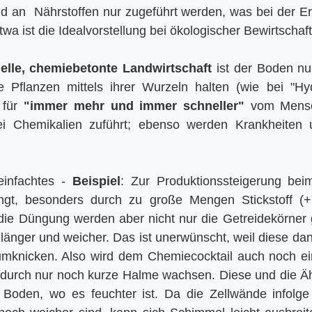
 an  Nährstoffen nur zugeführt werden, was bei der E
twa ist die Idealvorstellung bei ökologischer Bewirtschaf
ielle, chemiebetonte Landwirtschaft
 ist der Boden nu
 Pflanzen mittels ihrer Wurzeln halten (wie bei "Hydr
für 
"immer mehr und immer schneller"
 vom Mensc
lei Chemikalien zuführt; ebenso werden Krankheiten 
infachtes - 
Beispiel
: Zur Produktionssteigerung beim
gt, besonders durch zu große Mengen Stickstoff (+
die Düngung werden aber nicht nur die Getreidekörner 
länger und weicher. Das ist unerwünscht, weil diese da
mknicken. Also wird dem Chemiecocktail auch noch ein 
durch nur noch kurze Halme wachsen. Diese und die Äh
Boden, wo es feuchter ist. Da die Zellwände infolge d