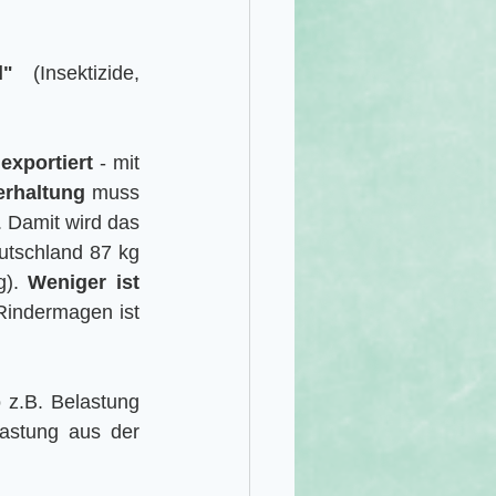
l"
 (Insektizide, 
 
exportiert
 - mit 
erhaltung
 muss 
 Damit wird das 
utschland 87 kg 
). 
Weniger ist 
Rindermagen ist 
o z.B. Belastung 
astung aus der 