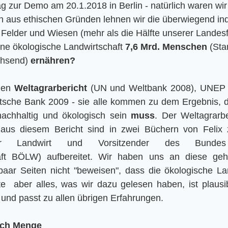
g zur Demo am 20.1.2018 in Berlin - natürlich waren wir 
 aus ethischen Gründen lehnen wir die überwiegend indu
Felder und Wiesen (mehr als die Hälfte unserer Landesf
ne ökologische Landwirtschaft 
7,6 Mrd. Menschen
 (Sta
hsend) 
ernähren?
den 
Weltagrarbericht
 (UN und Weltbank 2008), UNEP
sche Bank 2009 - sie alle kommen zu dem Ergebnis, da
nachhaltig und ökologisch sein 
muss
. Der Weltagrarbe
 aus diesem Bericht sind in zwei Büchern von Felix
tiver Landwirt und Vorsitzender des Bundes 
aft BÖLW) aufbereitet. Wir haben uns an diese gehal
paar Seiten nicht "beweisen", dass die ökologische Lan
e  aber alles, was wir dazu gelesen haben, ist plausib
und passt zu allen übrigen Erfahrungen.
ich Menge