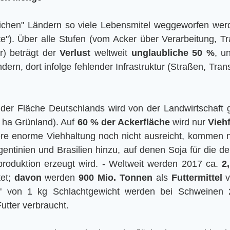
ichen" Ländern so viele Lebensmitel weggeworfen werde
te"). Über alle Stufen (vom Acker über Verarbeitung, Tr
) beträgt der 
Verlust
 weltweit 
unglaubliche 50 %
, u
ern, dort infolge fehlender Infrastruktur (Straßen, Trans
 der Fläche Deutschlands wird von der Landwirtschaft g
 ha Grünland). Auf 
60 % der Ackerfläche
 wird nur 
Viehf
re enorme Viehhaltung noch nicht ausreicht, kommen no
ntinien und Brasilien hinzu, auf denen Soja für die deu
produktion erzeugt wird. - Weltweit werden 2017 ca. 
2
et; 
davon
 werden 
900 Mio. Tonnen
 als 
Futtermittel
 
" von 1 kg Schlachtgewicht werden bei Schweinen 2
utter verbraucht.