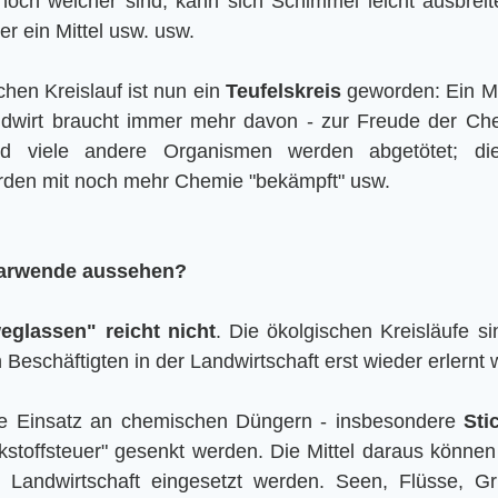
och weicher sind, kann sich Schimmel leicht ausbreit
er ein Mittel usw. usw.
hen Kreislauf ist nun ein 
Teufelskreis
 geworden: Ein Mi
dwirt braucht immer mehr davon - zur Freude der Chem
d viele andere Organismen werden abgetötet; die
rden mit noch mehr Chemie "bekämpft" usw. 
rarwende aussehen?
glassen" reicht nicht
. Die ökolgischen Kreisläufe s
Beschäftigten in der Landwirtschaft erst wieder erlernt
he Einsatz an chemischen Düngern - insbesondere 
Sti
ckstoffsteuer" gesenkt werden. Die Mittel daraus können
e Landwirtschaft eingesetzt werden. Seen, Flüsse, G