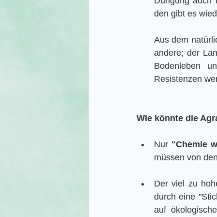
Düngung auch n
den gibt es wied
Aus dem natürlic
andere; der Lan
Bodenleben un
Resistenzen we
Wie könnte die Ag
Nur 
"Chemie we
müssen von den 
Der viel zu ho
durch eine "Sti
auf ökologisch