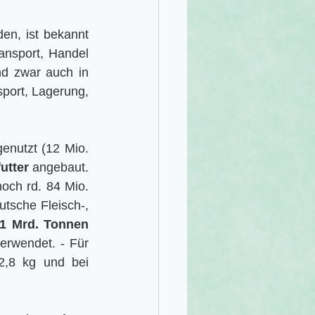
n, ist bekannt 
ansport, Handel 
nd zwar auch in 
port, Lagerung, 
enutzt (12 Mio. 
utter
 angebaut. 
ch rd. 84 Mio. 
tsche Fleisch-, 
,1 Mrd. Tonnen 
verwendet. - Für 
,8 kg und bei 