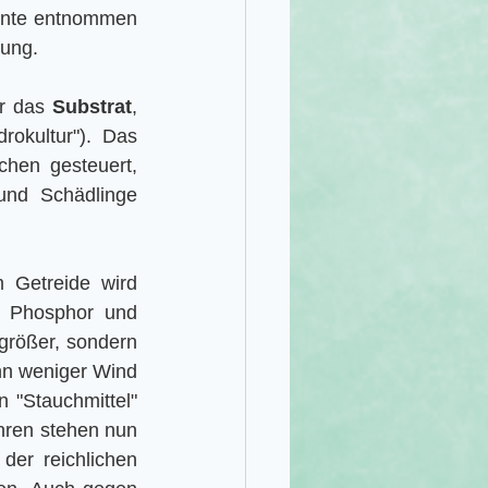
rnte entnommen 
tung. 
r das 
Substrat
, 
okultur"). Das 
hen gesteuert, 
und Schädlinge 
 Getreide wird 
 Phosphor und 
größer, sondern 
nn weniger Wind 
"Stauchmittel" 
ren stehen nun 
er reichlichen 