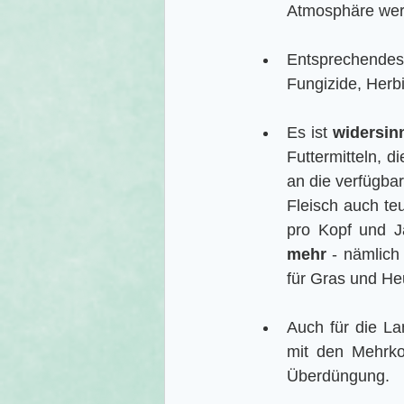
Atmosphäre werd
Entsprechende
Fungizide, Herbiz
Es ist 
widersin
Futtermitteln, 
an die verfügbar
Fleisch auch teu
pro Kopf und J
mehr
 - nämlich
für Gras und Heu
Auch für die La
mit den Mehrko
Überdüngung.