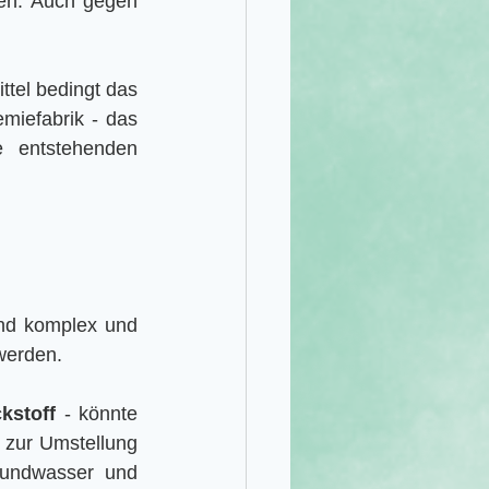
en. Auch gegen 
ttel bedingt das 
iefabrik - das 
 entstehenden 
ind komplex und 
 werden.
ckstoff
 - könnte 
 zur Umstellung 
rundwasser und 