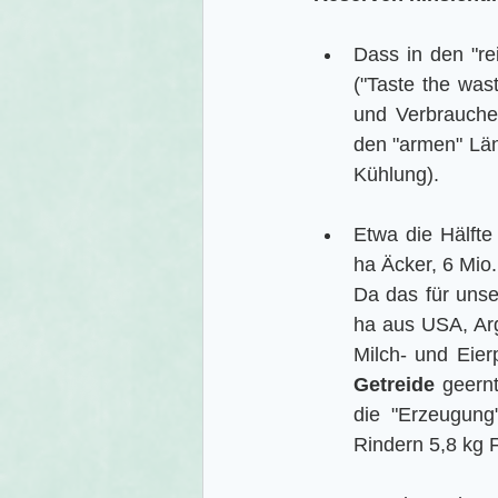
Dass in den "re
("Taste the was
und Verbraucher
den "armen" Länd
Kühlung). 
Etwa die Hälfte
ha Äcker, 6 Mio.
Da das für unse
ha aus USA, Arge
Milch- und Eier
Getreide
 geernt
die "Erzeugung
Rindern 5,8 kg F