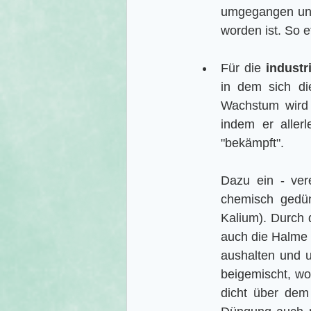
umgegangen und
worden ist. So e
Für die 
industr
in dem sich die
Wachstum wird 
indem er aller
"bekämpft".
Dazu ein - vere
chemisch gedün
Kalium). Durch 
auch die Halme 
aushalten und u
beigemischt, wo
dicht über dem 