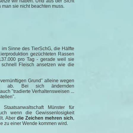
esetze wir haben. Und aus der Sicht
ass man sie nicht beachten muss.
"
im Sinne des TierSchG, die Hälfte
Eierproduktion gezüchteten Rassen
137.000 pro Tag - gerade weil sie
 schnell Fleisch ansetzen wie die
vernünftigen Grund" alleine wegen
ungen ab. Bei sich ändernden
uch "tradierte Verhaltensweisen ...
tellen".
Staatsanwaltschaft Münster für
 auch wenn die Gewissenlosigkeit
lt. Aber
die Zeichen mehren sich
,
rie zu einer Wende kommen wird.