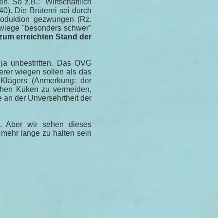
en. So z.B.: "Wirtschaftlich
0). Die Brüterei sei durch
Produktion gezwungen (Rz.
wiege "besonders schwer"
zum erreichten Stand der
 ja unbestritten. Das OVG
erer wiegen sollen als das
s Klägers (Anmerkung: der
ichen Küken zu vermeiden,
 an der Unversehrtheit der
. Aber wir sehen dieses
t mehr lange zu halten sein