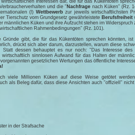
e wirtschaftlichen Interessen dar, die für das Kükentöten sprech
Verbraucherverhalten und die "
Nachfrage
nach Küken" (Rz. 14
ernationalen (!)
Wettbewerb
zur jeweils wirtschaftlichsten 
der Tierschutz vom Grundgesetz gewährleistete
Berufsfreiheit
der männlichen Küken und ihre Aufzucht stehen im Widerspruch
wirtschaftlichen Rahmenbedingungen" (Rz. 101).
e Gründe gibt, die für das Kükentöten sprechen könnten, ist
hrlich, drückt sich aber darum, darzustellen, warum diese schw
z". Statt dessen behauptet es nur noch: "Das Interesse de
h wirtschaftlich sinnlosen Aufwand für das Halten der männl
 vorgenannten gesetzlichen Wertungen das öffentliche Interesse
a!
ch viele Millionen Küken auf diese Weise getötet werden
uch als Beleg dafür, dass diese Ansichten auch "offiziell" nich
er in der Strafsache