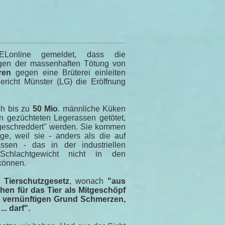
Lonline gemeldet, dass die
egen der massenhaften Tötung von
ren
gegen eine Brüterei einleiten
ericht Münster (LG) die Eröffnung
ch bis zu
50 Mio
. männliche Küken
n gezüchteten Legerassen getötet,
 "geschreddert" werden. Sie kommen
ge, weil sie - anders als die auf
ssen - das in der industriellen
e Schlachtgewicht nicht in den
können.
 Tierschutzgesetz
, wonach
"aus
en für das Tier als Mitgeschöpf
ne vernünftigen Grund Schmerzen,
.. darf".