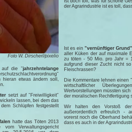
Ist doch toll, was für schöne G
der Agrarindustrie ist es toll, d
Ist es ein
"vernünftiger Grund
aller Küken der auf maximale 
Foto W. Dirscherl/pixelio
zu töten - 50 Mio. pro Jahr = 
aufgrund dieser Zucht nicht so
 auf die "
jahrzehntelange
Fleischrassen?
erschutzschlachtverordnung"
 hieran etwas ändern soll,
Die Kommentare lehnen einen "
n.
wirtschaftlicher Überleg
Wertvorstellungen müssten sich a
ter
setzt auf "Freiwilligkeit"
der moralischen Rechtfertigung s
twickeln lassen, bei dem das
dem Schlüpfen festgestellt
Wir halten den Vorstoß der 
außerordentlich erfreulich -
vorerst noch die Oberhand behä
falen
hatte das Töten 2013
dass es auch in der Agrarindust
e vom Verwaltungsgericht