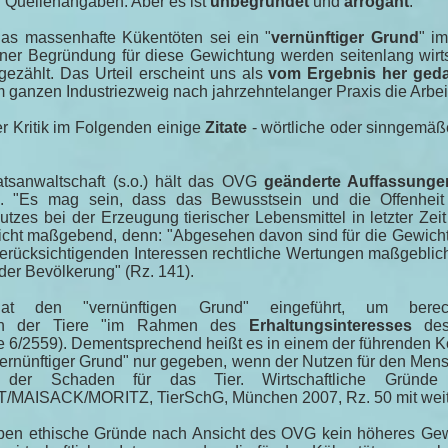
d Quellenangaben. Aber es ist
unbegründet
und
arrogant
.
das massenhafte Kükentöten sei ein "
vernünftiger Grund
" i
einer Begründung für diese Gewichtung werden seitenlang wirt
gezählt. Das Urteil erscheint uns als
vom Ergebnis her ged
em ganzen Industriezweig nach jahrzehntelanger Praxis die Arbe
r Kritik im Folgenden einige
Zitate
- wörtliche oder sinngemäß
tsanwaltschaft (s.o.) hält das OVG
geänderte Auffassunge
. "Es mag sein, dass das Bewusstsein und die Offenheit 
tzes bei der Erzeugung tierischer Lebensmittel in letzter Zeit
nicht maßgebend, denn: "Abgesehen davon sind für die Gewic
erücksichtigenden Interessen rechtliche Wertungen maßgeblich,
der Bevölkerung" (Rz. 141).
t den "vernünftigen Grund" eingeführt, um berech
en der Tiere "im Rahmen des
Erhaltungsinteresses
des
 6/2559). Dementsprechend heißt es in einem der führenden
 "vernünftiger Grund" nur gegeben, wenn der Nutzen für den Me
s der Schaden für das Tier. Wirtschaftliche Gründe
T/MAISACK/MORITZ, TierSchG, München 2007, Rz. 50 mit wei
en ethische Gründe nach Ansicht des OVG kein höheres Gewi