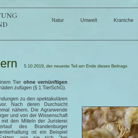
TUNG
Natur
Umwelt
Kraniche
ND
dern​
5.10.2019, der neueste Teil am Ende dieses Beitrags
einem Tier
ohne vernünftigen
äden zufügen (§ 1 TierSchG).
ündungen zu den spektakulären
vor. Nach deren Durchsicht
mal nähern. Die Agrarwende
ürger und von der Wissenschaft
t den Mitteln der Juristerei
erlauf des Brandenburger
tierhaltung ist ein Beispiel
Fakten, wie sie sich "bei