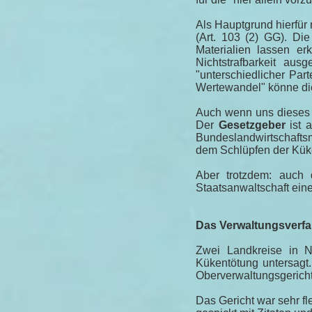
Als Hauptgrund hierfür
(Art. 103 (2) GG). Di
Materialien lassen e
Nichtstrafbarkeit aus
"unterschiedlicher Part
Wertewandel" könne die
Auch wenn uns dieses 
Der
Gesetzgeber
ist a
Bundeslandwirtschafts
dem Schlüpfen der Küken
Aber trotzdem: auch
Staatsanwaltschaft ein
Das Verwaltungsverf
Zwei Landkreise in N
Kükentötung untersagt
Oberverwaltungsgeric
Das Gericht war sehr fl