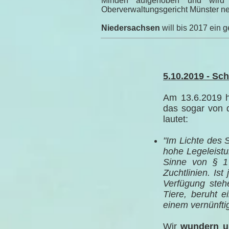
Minden aufgehoben und wird
Oberverwaltungsgericht Münster ne
Niedersachsen
will bis 2017 ein g
5.10.2019 - Sc
Am 13.6.2019 
das sogar von 
lautet:
"Im Lichte des S
hohe Legeleist
Sinne von § 1
Zuchtlinien. Is
Verfügung stehe
Tiere, beruht e
einem vernünfti
Wir
wundern u