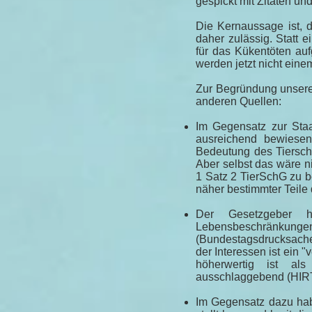
gespickt mit Zitaten un
Die Kernaussage ist, 
daher zulässig. Statt 
für das Kükentöten auf
werden jetzt nicht ein
Zur Begründung unsere
anderen Quellen:
Im Gegensatz zur Staa
ausreichend bewiesen
Bedeutung des Tierschu
Aber selbst das wäre 
1 Satz 2 TierSchG zu b
näher bestimmter Teile 
Der Gesetzgeber ha
Lebensbeschränkung
(Bundestagsdrucksache
der Interessen ist ein
höherwertig ist al
ausschlaggebend (HIR
Im Gegensatz dazu hab