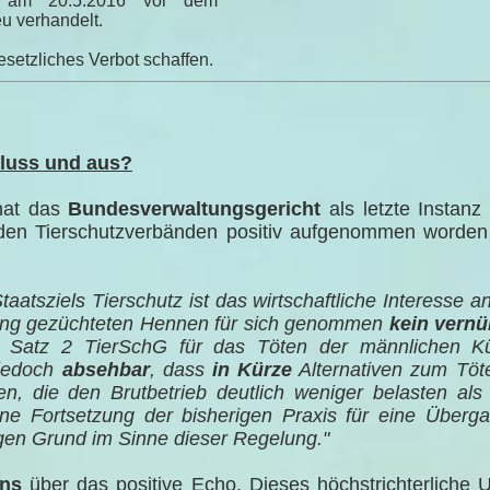
 am 20.5.2016 vor dem
u verhandelt.
esetzliches Verbot schaffen.
hluss und aus?
hat das
Bundesverwaltungsgericht
als letzte Instanz
den Tierschutzverbänden positiv aufgenommen worden 
taatsziels Tierschutz ist das wirtschaftliche Interesse an
ung gezüchteten Hennen für sich genommen
kein vernü
 Satz 2 TierSchG für das Töten der männlichen K
t jedoch
absehbar
, dass
in Kürze
Alternativen zum Töt
n, die den Brutbetrieb deutlich weniger belasten als
ine Fortsetzung der bisherigen Praxis für eine Überg
gen Grund im Sinne dieser Regelung."
ns
über das positive Echo. Dieses höchstrichterliche Ur