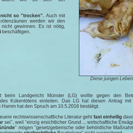
r nicht so "trocken".
Auch mit
Krötenzäunen werden wir den
nicht gewinnen. Es ist nötig,
i
beschäftigen.
Diese jungen Leben 
ft beim Landgericht Münster (LG) wollte gegen den Betre
 des Kükentötens einleiten. Das LG hat diesen Antrag mi
 Hamm hat den Spruch am 10.5.2016 bestätigt.
euere rechtswissenschaftliche Literatur geht
fast einhellig
davo
ar
sei", weil "einzig ersichtlicher Grund ... wirtschaftliche Erwäg
Gründe
" mögen "gesetzgeberische oder behördliche Maßnahm
orzunehmende
strafrechtliche
Beurteilung" nicht ausreichend.