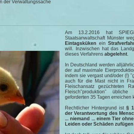
 der Verwaltungssache
Am 13.2.2016 hat SPIEGE
Staatsanwaltschaft Münster w
Eintagsküken
ein
Strafverfah
will. Inzwischen hat das Landg
dieses Verfahrens
abgelehnt
.
In Deutschland werden alljährli
der auf maximale Eierproduktio
indem sie vergast und/oder (!)
auch für die Mast nicht in Fra
Fleischansatz gezüchteten Ra
Fleisch"produktion" üblich
geforderten 35 Tagen erreichen 
Rechtlicher Hintergrund ist
§ 1
der Verantwortung des Mensch
... niemand ... einem Tier oh
Leiden oder Schäden zufügen .