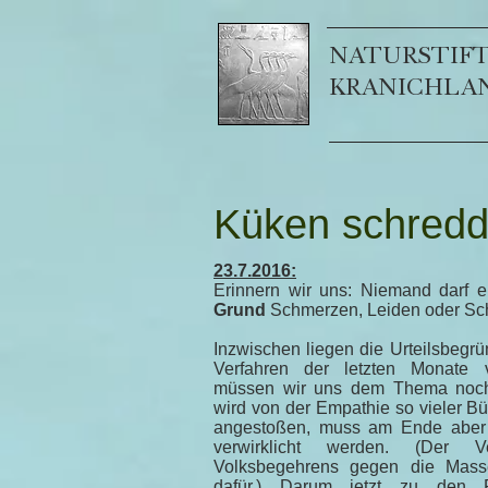
NATURSTIF
KRANICHLA
Küken schred
23.7.2016:
Erinnern wir uns: Niemand darf 
Grund
Schmerzen, Leiden oder Sch
Inzwischen liegen die Urteilsbegr
Verfahren der letzten Monate 
müssen wir uns dem Thema noch
wird von der Empathie so vieler B
angestoßen, muss am Ende aber mi
verwirklicht werden. (Der V
Volksbegehrens gegen die Massen
dafür.) Darum jetzt zu den 