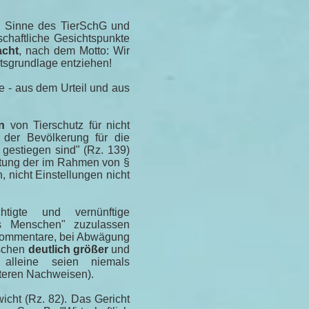
m Sinne des TierSchG und
schaftliche Gesichtspunkte
acht
, nach dem Motto: Wir
itsgrundlage entziehen!
e - aus dem Urteil und aus
n
von Tierschutz für nicht
der Bevölkerung für die
 gestiegen sind" (Rz. 139)
htung der im Rahmen von §
 nicht Einstellungen nicht
tigte und vernünftige
 Menschen" zuzulassen
 Kommentare, bei Abwägung
nschen
deutlich größer
und
 alleine seien niemals
teren Nachweisen).
cht (Rz. 82). Das Gericht