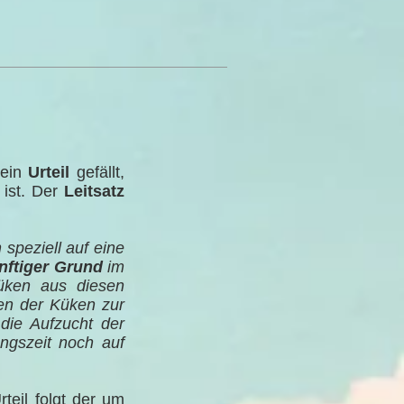
 ein
Urteil
gefällt,
ist. Der
Leitsatz
 speziell auf eine
nftiger Grund
im
üken aus diesen
en der Küken zur
 die Aufzucht der
angszeit noch auf
teil folgt der um