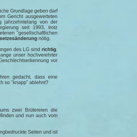
liche Grundlage geben darf
vom Gericht ausgewerteten
g jahrzehntelang von der
egierung seit 1993, trotz
etenen "gesellschaftlichen
setzesänderung
nötig.
dungen des LG sind
richtig
.
olange unser hochverehrter
 Geschlechtserkennung vor
ren gedacht, dass eine
ch so "knapp" ablehnt?
ums zwei Brütereien die
 Minden und nun auch vom
engbedruckte Seiten und ist