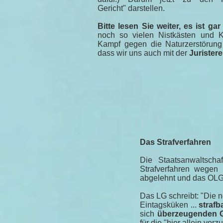
Gericht" darstellen.
Bitte lesen Sie weiter, es ist ga
noch so vielen Nistkästen und 
Kampf gegen die Naturzerstörung 
dass wir uns auch mit der
Juristere
Das Strafverfahren
Die Staatsanwaltscha
Strafverfahren wegen
abgelehnt und das OLG
Das LG schreibt: "Die n
Eintagsküken ...
strafb
sich
überzeugenden 
für die "hier allein v