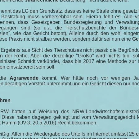
 nennt das LG den Grundsatz, dass es keine Strafe ohne gesetz
e Bestrafung muss vorhersehbar sein. Hieran fehlt es. Alle 
rkennen, dass Gesetzgeber, Bundesregierung und Verwaltun
gegangen sind (so u.a. die Tierschutzberichte der Bundesr
eien", wie das Gericht betont). Alleine durch den wohl eingetr
se Praxis nicht strafbar werden, sondern dafür sei nun eine
Ge
Ergebnis aus Sicht des Tierschutzes nicht passt: die Begrün
n der Reihe. Aber die derzeitige "GroKo" wird nichts tun, s
minister Schmidt verkündet, dass bis 2017 eine Methode zur
 einsatzbereit sein soll.
 die
Agrarwende
kommt. Wer hätte noch vor wenigen Jah
en derartigen Vorstoß unternimmt und ein Gericht diesen nur no
ahren
RW hatten auf Weisung des NRW-Landwirtschaftsministeri
. Diese haben dagegen geklagt und vom Verwaltungsgericht
ht Hamm (OVG; 20.5.2016) Recht bekommen.
eißig. Allein die Wiedergabe des Urteils im Internet umfasst 25 