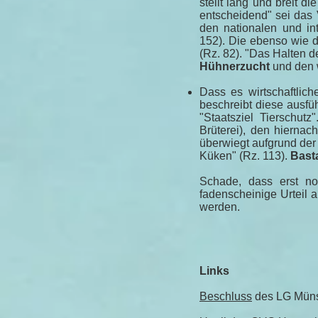
stellt lang und breit di
entscheidend" sei das 
den nationalen und int
152). Die ebenso wie 
(Rz. 82). "Das Halten 
Hühnerzucht
und den 
Dass es wirtschaftlich
beschreibt diese ausfü
"Staatsziel Tierschut
Brüterei), den hiernac
überwiegt aufgrund der
Küken" (Rz. 113).
Bast
Schade, dass erst no
fadenscheinige Urteil a
werden.
Links
Beschluss
des LG Münst