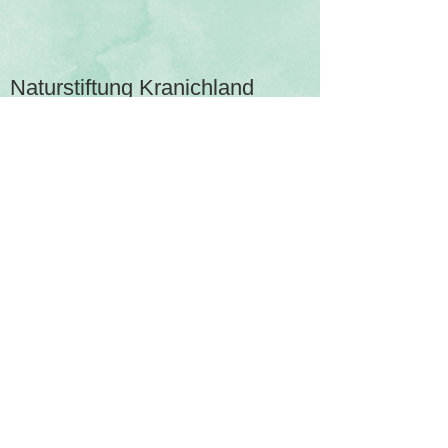
Naturstiftung Kranichland
Ketzürer Dorfstraße 23
14778 Beetzseeheide
Tel. 033836-20474
eMail:
stiftung-kranichland@t-online.de
Bleiben Sie informiert und abonnieren
unseren Newsletter
E-Mail-Adresse
Abonnieren