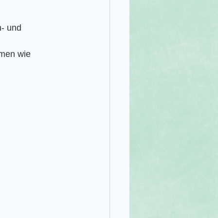
- und 
men wie 